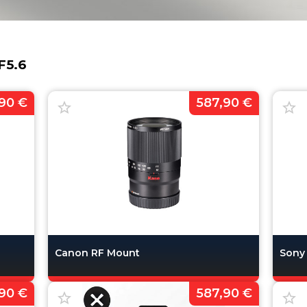
F5.6
90 €
587,90 €
Canon RF Mount
Sony
90 €
587,90 €