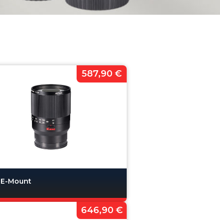
587,90 €
 E-Mount
646,90 €